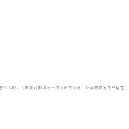
悠然入眼，为就餐时刻增添一抹清新与惬意，让家的安闲与舒适在