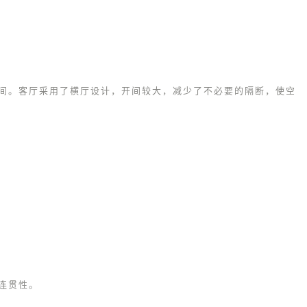
间。
客厅采用了横厅设计，开间较大，减少了不必要的隔断，使空
连贯性。