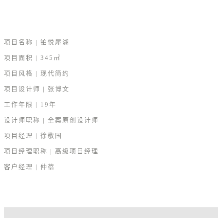
项目名称 |
铂悦犀湖
项目面积
|
345㎡
项目风格
|
现代简约
项目设计师
|
张博
文
工作年限
|
19年
设计师职称
|
全案原创设计师
项目经理
|
徐敬国
项目经理职称
|
高级项目经理
客户经理
|
仲蓓