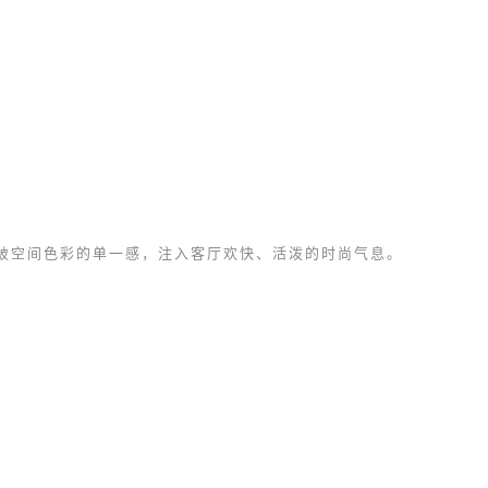
破空间色彩的单一感，注入客厅欢快、活泼的时尚气息。