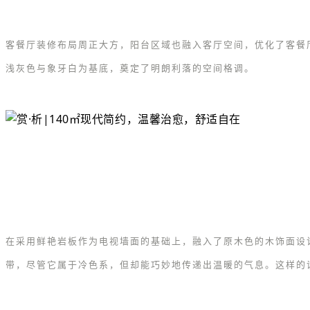
客餐厅装修布局周正大方，阳台区域也融入客厅空间，优化了客餐
浅灰色与象牙白为基底，奠定了明朗利落的空间格调。
在采用鲜艳岩板作为电视墙面的基础上，融入了原木色的木饰面设
带，尽管它属于冷色系，但却能巧妙地传递出温暖的气息。
这样的