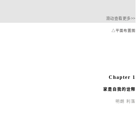
滑动查看更多>>
△平
面布
置图
Chapter 1
家是自我的诠释
明朗 利落