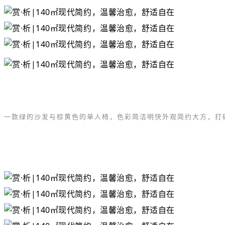
一款绿的沙发与棕黄色的单人椅，色彩简洁明快外观简约大方，打