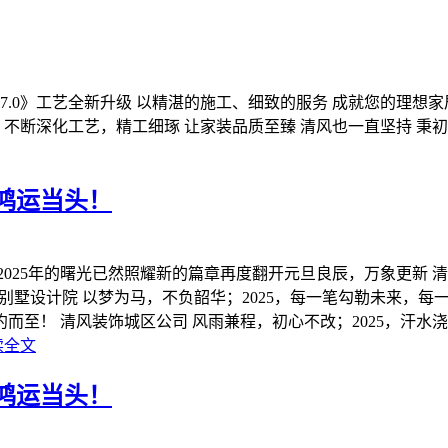
7.0》工艺全新升级 以精湛的施工、细致的服务 成就您的理想
 不断深化工艺，精工细琢 让家装品质至臻 清风也一直坚持 秉
5鸿运当头！
2025年的曙光已然照耀新的篇章再度翻开元旦良辰，万象更新 清
 清风国际别墅设计院 以梦为马，不负韶华；2025，每一笔勾勒未
至！ 清风装饰城区公司 风雨兼程，初心不改；2025，汗水浇灌
读全文
5鸿运当头！