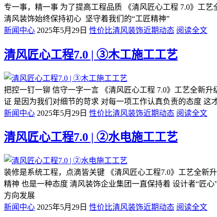
专一事，精一事 为了提高工程品质 《清风匠心工程 7.0》工
清风装饰始终保持初心 坚守着我们的“工匠精神”
新闻中心
2025年5月29日
性价比
清风装饰
近期动态
阅读全文
清风匠心工程7.0 | ③木工施工工艺
把控一钉一铆 信守一字一言 《清风匠心工程 7.0》工艺全新
证 是因为我们对细节的苛求 对每一项工作认真负责的态度 这
新闻中心
2025年5月29日
性价比
清风装饰
近期动态
阅读全文
清风匠心工程7.0 | ②水电施工工艺
装修是系统工程，点滴皆关键 《清风匠心工程7.0》工艺全新
精神 也是一种态度 清风装饰企业集团一直保持着 设计者“匠心”
方向发展
新闻中心
2025年5月29日
性价比
清风装饰
近期动态
阅读全文