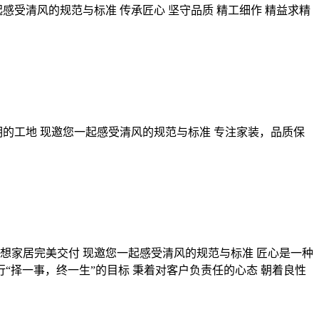
起感受清风的规范与标准 传承匠心 坚守品质 精工细作 精益求精
透明的工地 现邀您一起感受清风的规范与标准 专注家装，品质保
理想家居完美交付 现邀您一起感受清风的规范与标准 匠心是一种
执行“择一事，终一生”的目标 秉着对客户负责任的心态 朝着良性