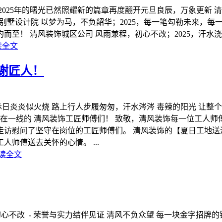
2025年的曙光已然照耀新的篇章再度翻开元旦良辰，万象更新 清
 清风国际别墅设计院 以梦为马，不负韶华；2025，每一笔勾勒未
至！ 清风装饰城区公司 风雨兼程，初心不改；2025，汗水浇灌
读全文
感谢匠人！
饰 赤日炎炎似火烧 路上行人步履匆匆，汗水涔涔 毒辣的阳光 让整
作在一线的 清风装饰工匠师傅们！ 致敬，清风装饰每一位工人师
走访慰问了坚守在岗位的工匠师傅们。 清风装饰的【夏日工地送
师傅送去关怀的心情。 ...
读全文
匠心筑家，初心不改 - 荣誉与实力结伴见证 清风不负众望 每一块金字