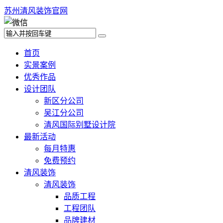
苏州清风装饰官网
首页
实景案例
优秀作品
设计团队
新区分公司
吴江分公司
清风国际别墅设计院
最新活动
每月特惠
免费预约
清风装饰
清风装饰
品质工程
工程团队
品牌建材