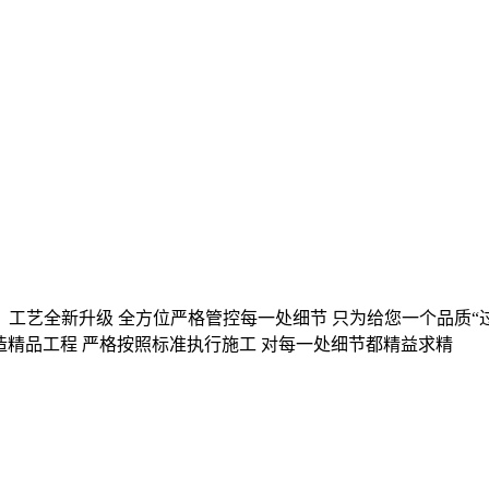
0》工艺全新升级 全方位严格管控每一处细节 只为给您一个品质“
造精品工程 严格按照标准执行施工 对每一处细节都精益求精