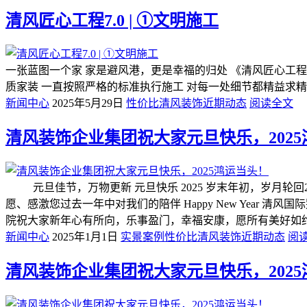
清风匠心工程7.0 | ①文明施工
一张蓝图一个家 家是避风港，更是幸福的归处 《清风匠心工程
质家装 一直按照严格的标准执行施工 对每一处细节都精益求精
新闻中心
2025年5月29日
性价比
清风装饰
近期动态
阅读全文
清风装饰企业集团祝大家元旦快乐，202
元旦佳节，万物更新 元旦快乐 2025 岁末年初，岁月轮回
愿、感激您过去一年中对我们的陪伴 Happy New Year
院祝大家新年心有所向，乐事盈门，幸福安康，愿所有美好如约而
新闻中心
2025年1月1日
实景案例
性价比
清风装饰
近期动态
阅
清风装饰企业集团祝大家元旦快乐，202