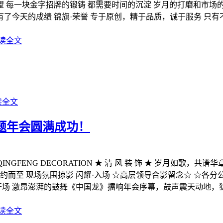
望 每一块金字招牌的锻铸 都需要时间的沉淀 岁月的打磨和市场的
才有了今天的成绩 锦旗·荣誉 专于原创，精于品质，诚于服务 只
读全文
读全文
主题年会圆满成功！
NGFENG DECORATION ★ 清 风 装 饰 ★ 岁月如歌，
约而至 现场氛围掠影 闪耀·入场 ☆高层领导合影留念☆ ☆各
宴开场 激昂澎湃的鼓舞《中国龙》擂响年会序幕，鼓声震天动地
读全文