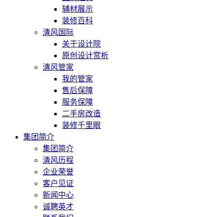
辅材展示
装修百科
清风国际
关于设计院
原创设计赏析
清风管家
我的管家
售后保障
服务保障
二手房改造
装修千里眼
集团简介
集团简介
清风历程
企业荣誉
客户见证
新闻中心
诚聘英才