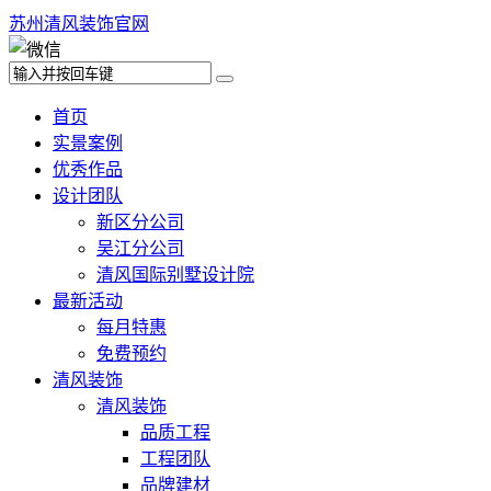
苏州清风装饰官网
首页
实景案例
优秀作品
设计团队
新区分公司
吴江分公司
清风国际别墅设计院
最新活动
每月特惠
免费预约
清风装饰
清风装饰
品质工程
工程团队
品牌建材