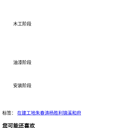
木工阶段
油漆阶段
安装阶段
标签：
在建工地
朱春涛
杨胜利
锦溪和府
您可能还喜欢