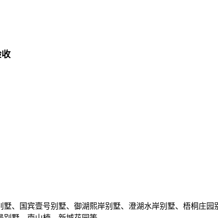
验收
别墅、国宾壹号别墅、御湖熙岸别墅、澄湖水岸别墅、梧桐庄园
景别墅、南山楠、新城花园等