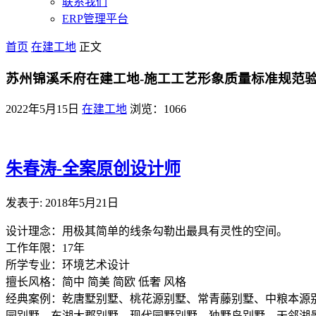
联系我们
ERP管理平台
首页
在建工地
正文
苏州锦溪禾府在建工地-施工工艺形象质量标准规范
2022年5月15日
在建工地
浏览：1066
朱春涛-全案原创设计师
发表于: 2018年5月21日
设计理念：用极其简单的线条勾勒出最具有灵性的空间。
工作年限：17年
所学专业：环境艺术设计
擅长风格：简中 简美 简欧 低奢 风格
经典案例：乾唐墅别墅、桃花源别墅、常青藤别墅、中粮本源
园别墅、东湖大郡别墅、现代园墅别墅、独墅岛别墅、天邻湖