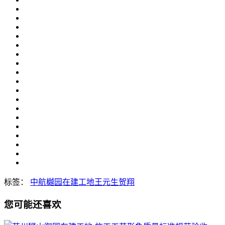
标签：
中航樾园
在建工地
王元生
贺翔
您可能还喜欢