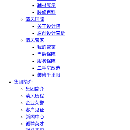
辅材展示
装修百科
清风国际
关于设计院
原创设计赏析
清风管家
我的管家
售后保障
服务保障
二手房改造
装修千里眼
集团简介
集团简介
清风历程
企业荣誉
客户见证
新闻中心
诚聘英才