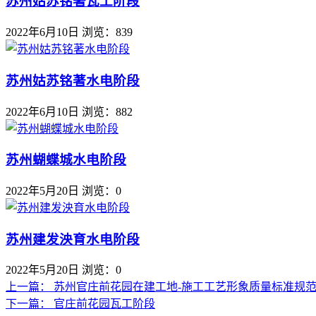
苏州姑苏铭著瓦工阶段
2022年6月10日
浏览：839
苏州姑苏铭著水电阶段
2022年6月10日
浏览：882
苏州蝴蝶城水电阶段
2022年5月20日
浏览：0
苏州建发泱育水电阶段
2022年5月20日
浏览：0
上一篇：
苏州官庄前花园在建工地-施工工艺形象质量标准规
下一篇：
官庄前花园瓦工阶段