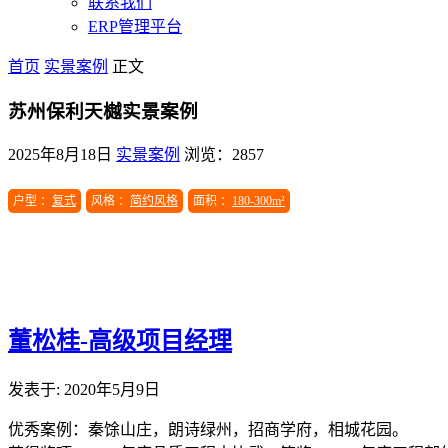
联系我们
ERP管理平台
首页
实景案例
正文
苏州保利天樾实景案例
2025年8月18日
实景案例
浏览：2857
户型 ：
复式
风格 ：
简约风格
面积 ：
180-300m²
董松桂-高级项目经理
发表于: 2020年5月9日
优秀案例：秦馀山庄，朗诗绿州，招商学府，相城花园。