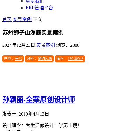
联系我们
ERP管理平台
首页
实景案例
正文
苏州狮子山澜庭实景案例
2024年12月23日
实景案例
浏览：2888
户型 ：
平层
风格 ：
简约风格
面积 ：
180-300m²
孙颖丽-全案原创设计师
发表于: 2019年4月13日
设计理念：为生活做设计！学无止境！