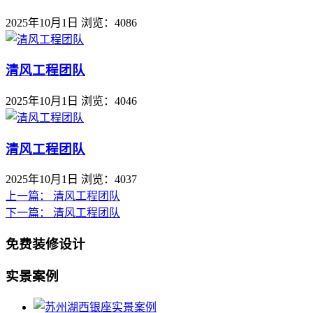
2025年10月1日
浏览：4086
清风工程团队
2025年10月1日
浏览：4046
清风工程团队
2025年10月1日
浏览：4037
上一篇：
清风工程团队
下一篇：
清风工程团队
免费装修设计
实景案例