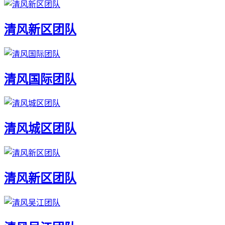
清风新区团队
清风国际团队
清风城区团队
清风新区团队