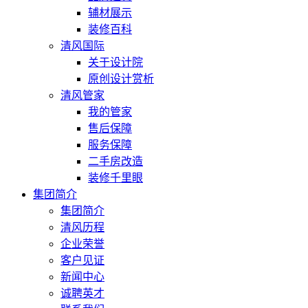
辅材展示
装修百科
清风国际
关于设计院
原创设计赏析
清风管家
我的管家
售后保障
服务保障
二手房改造
装修千里眼
集团简介
集团简介
清风历程
企业荣誉
客户见证
新闻中心
诚聘英才