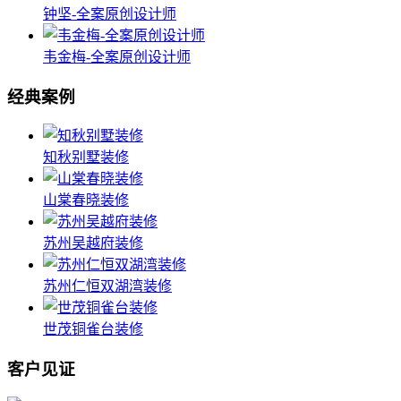
钟坚-全案原创设计师
韦金梅-全案原创设计师
经典案例
知秋别墅装修
山棠春晓装修
苏州吴越府装修
苏州仁恒双湖湾装修
世茂铜雀台装修
客户见证