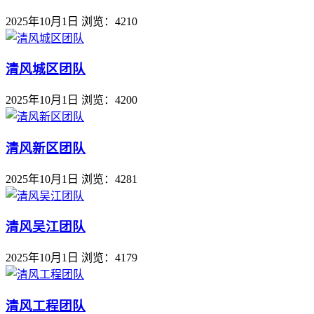
2025年10月1日
浏览：4210
清风城区团队
2025年10月1日
浏览：4200
清风新区团队
2025年10月1日
浏览：4281
清风吴江团队
2025年10月1日
浏览：4179
清风工程团队