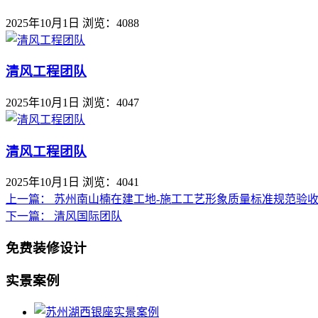
2025年10月1日
浏览：4088
清风工程团队
2025年10月1日
浏览：4047
清风工程团队
2025年10月1日
浏览：4041
上一篇：
苏州南山楠在建工地-施工工艺形象质量标准规范验
下一篇：
清风国际团队
免费装修设计
实景案例