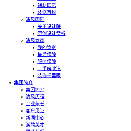
辅材展示
装修百科
清风国际
关于设计院
原创设计赏析
清风管家
我的管家
售后保障
服务保障
二手房改造
装修千里眼
集团简介
集团简介
清风历程
企业荣誉
客户见证
新闻中心
诚聘英才