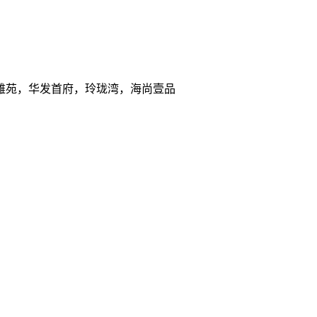
雅苑，华发首府，玲珑湾，海尚壹品